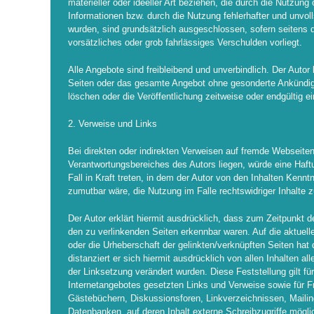
materieller oder ideeller Art beziehen, die durch die Nutzun
Informationen bzw. durch die Nutzung fehlerhafter und unvol
wurden, sind grundsätzlich ausgeschlossen, sofern seitens 
vorsätzliches oder grob fahrlässiges Verschulden vorliegt.
Alle Angebote sind freibleibend und unverbindlich. Der Autor 
Seiten oder das gesamte Angebot ohne gesonderte Ankündig
löschen oder die Veröffentlichung zeitweise oder endgültig ei
2. Verweise und Links
Bei direkten oder indirekten Verweisen auf fremde Webseiten
Verantwortungsbereiches des Autors liegen, würde eine Haft
Fall in Kraft treten, in dem der Autor von den Inhalten Kenn
zumutbar wäre, die Nutzung im Falle rechtswidriger Inhalte z
Der Autor erklärt hiermit ausdrücklich, dass zum Zeitpunkt de
den zu verlinkenden Seiten erkennbar waren. Auf die aktuelle
oder die Urheberschaft der gelinkten/verknüpften Seiten hat 
distanziert er sich hiermit ausdrücklich von allen Inhalten al
der Linksetzung verändert wurden. Diese Feststellung gilt für
Internetangebotes gesetzten Links und Verweise sowie für F
Gästebüchern, Diskussionsforen, Linkverzeichnissen, Mailin
Datenbanken, auf deren Inhalt externe Schreibzugriffe möglich