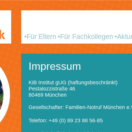
Für Eltern
Für Fachkollegen
Aktu
Impressum
KiB Institut gUG (haftungsbeschränkt)
Pestalozzistraße 46
80469 München
Gesellschafter: Familien-Notruf München e.
Telefon: +49 (0) 89 23 88 56-85