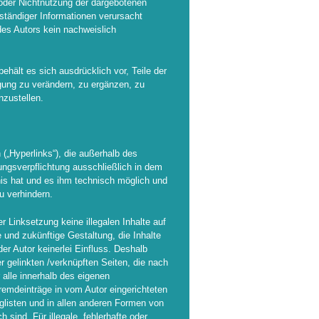
g oder Nichtnutzung der dargebotenen
lständiger Informationen verursacht
des Autors kein nachweislich
behält es sich ausdrücklich vor, Teile der
ung zu verändern, zu ergänzen, zu
nzustellen.
 („Hyperlinks“), die außerhalb des
ungsverpflichtung ausschließlich in dem
tnis hat und es ihm technisch möglich und
u verhindern.
r Linksetzung keine illegalen Inhalte auf
 und zukünftige Gestaltung, die Inhalte
der Autor keinerlei Einfluss. Deshalb
ler gelinkten /verknüpften Seiten, die nach
 alle innerhalb des eigenen
remdeinträge in vom Autor eingerichteten
glisten und in allen anderen Formen von
 sind. Für illegale, fehlerhafte oder