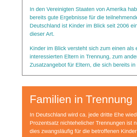
In den Vereinigten Staaten von Amerika h
bereits gute Ergebnisse für die teilnehmend
Deutschland ist Kinder im Blick seit 2006 ein
dieser Art.
Kinder im Blick versteht sich zum einen als 
interessierten Eltern in Trennung, zum ande
Zusatzangebot für Eltern, die sich bereits i
Familien in Trennung
In Deutschland wird ca. jede dritte Ehe wie
Prozentsatz nichtehelicher Trennungen ist 
dies zwangsläufig für die betroffenen Kinde